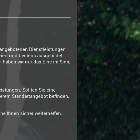
s angebotenen Dienstleistungen
viert und bestens ausgebildet
 haben wir nur das Eine im Sinn,
istungen. Sollten Sie eine
nserem Standartangebot befinden,
ne Ihnen sicher weiterhelfen.