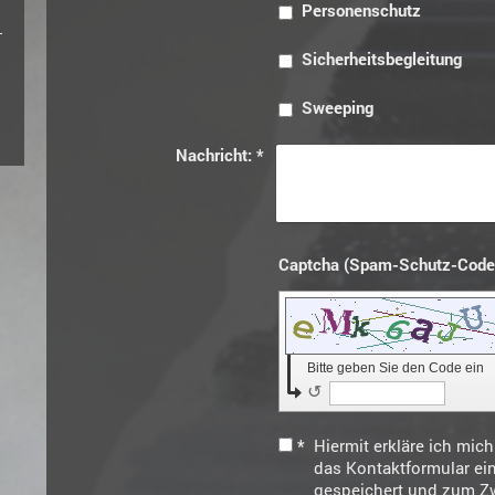
Personenschutz
Sicherheitsbegleitung
Sweeping
Nachricht:
*
Bitte geben Sie den Code ein
↺
*
Hiermit erkläre ich mic
das Kontaktformular ei
gespeichert und zum Z