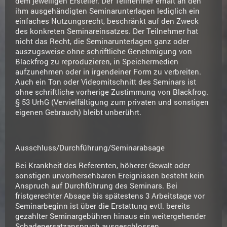
dem jeweiligen Ersteller. Der Teilnehmer erhält an den
ihm ausgehändigten Seminarunterlagen lediglich ein
einfaches Nutzungsrecht, beschränkt auf den Zweck
des konkreten Seminareinsatzes. Der Teilnehmer hat
nicht das Recht, die Seminarunterlagen ganz oder
auszugsweise ohne schriftliche Genehmigung von
Blackfrog zu reproduzieren, in Speichermedien
aufzunehmen oder in irgendeiner Form zu verbreiten.
Auch ein Ton oder Videomitschnitt des Seminars ist
ohne schriftliche vorherige Zustimmung von Blackfrog.
§ 53 UrhG (Vervielfältigung zum privaten und sonstigen
eigenen Gebrauch) bleibt unberührt.
Ausschluss/Durchführung/Seminarabsage
Bei Krankheit des Referenten, höherer Gewalt oder
sonstigen unvorhersehbaren Ereignissen besteht kein
Anspruch auf Durchführung des Seminars. Bei
fristgerechter Absage bis spätestens 3 Arbeitstage vor
Seminarbeginn ist über die Erstattung evtl. bereits
gezahlter Seminargebühren hinaus ein weitergehender
Schadenersatzanspruch ausgeschlossen.